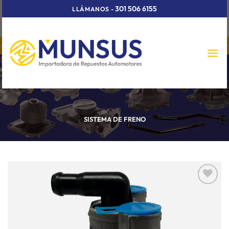
Skip
301 506 6155
LLÁMANOS
-
to
content
SISTEMA DE FRENO
Añadir
a la