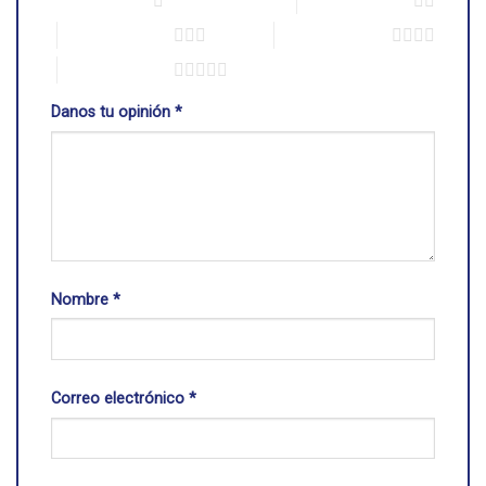
1 de 5 estrellas
2 de 5 estrellas
3 de 5 estrellas
4 de 5 estrellas
5 de 5 estrellas
Danos tu opinión
*
Nombre
*
Correo electrónico
*