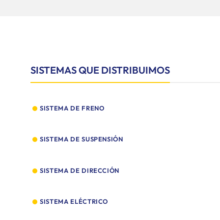
SISTEMAS QUE DISTRIBUIMOS
SISTEMA DE FRENO
SISTEMA DE SUSPENSIÓN
Añadir
Añadir
a la
a la
ista de
lista de
SISTEMA DE DIRECCIÓN
deseos
deseos
SISTEMA ELÉCTRICO