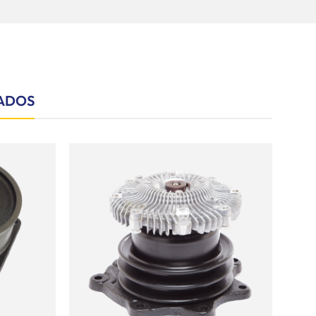
ADOS
Añadir
Añadir
a la
a la
lista de
lista de
deseos
deseos