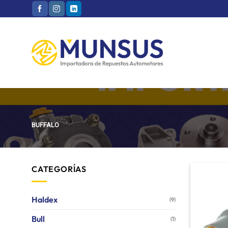
Skip
to
content
BUFFALO
CATEGORÍAS
Haldex
(9)
Bull
(1)