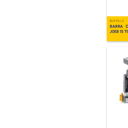
BUFFALO
BARRA D
J0E8 15 