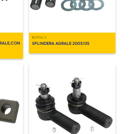
BUFFALO
RALE,CON
SPLINDERA AGRALE 2003/05
Añadir
Añadir
a la
a la
lista de
lista de
deseos
deseos