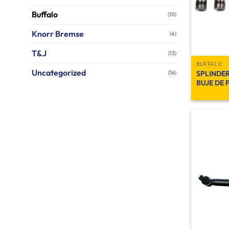
Buffalo
(10)
Knorr Bremse
(4)
T&J
(13)
BUFFALO
Uncategorized
SPLINDE
(16)
BUJE DE 