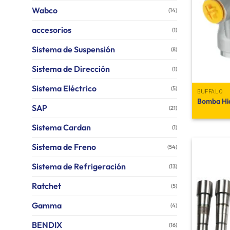
Wabco
(14)
accesorios
(1)
Sistema de Suspensión
(8)
Sistema de Dirección
(1)
Sistema Eléctrico
(5)
BUFFALO
Bomba Hid
SAP
(21)
Sistema Cardan
(1)
Sistema de Freno
(54)
Sistema de Refrigeración
(13)
Ratchet
(5)
Gamma
(4)
BENDIX
(16)