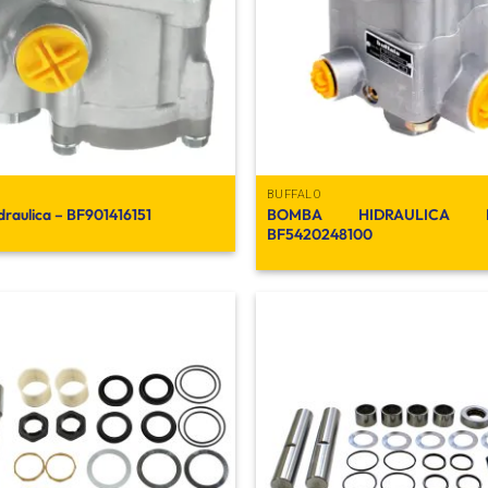
deseos
BUFFALO
BOMBA HIDRAULICA
raulica – BF901416151
BF5420248100
Añadir
a la
lista de
deseos