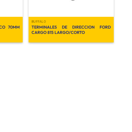
BUFFALO
ECO 70MM
TERMINALES DE DIRECCION FORD
CARGO 815 LARGO/CORTO