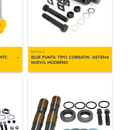
deseos
deseos
BUFFALO
 NTC –
BUJE PUNTA TIPO CORBATIN. SISTEMA
NUEVO, MODERNO
Añadir
Añadir
a la
a la
lista de
lista de
deseos
deseos