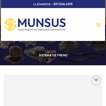
Skip
301 506 6155
LLÁMANOS
-
to
content
SISTEMA DE FRENO
Añadir
a la