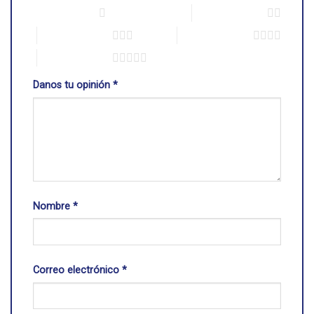
1 de 5 estrellas
2 de 5 estrellas
3 de 5 estrellas
4 de 5 estrellas
5 de 5 estrellas
Danos tu opinión
*
Nombre
*
Correo electrónico
*