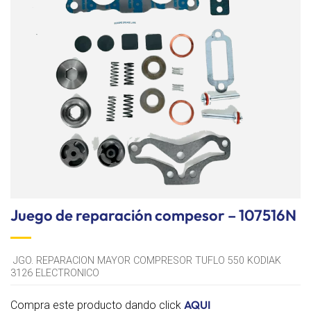
lista de
deseos
Juego de reparación compesor – 107516N
JGO. REPARACION MAYOR COMPRESOR TUFLO 550 KODIAK
3126 ELECTRONICO
AQUI
Compra este producto dando click