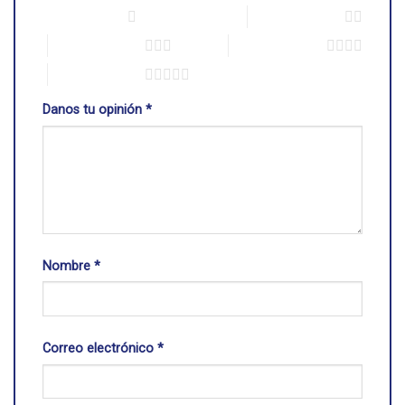
1 de 5 estrellas
2 de 5 estrellas
3 de 5 estrellas
4 de 5 estrellas
5 de 5 estrellas
Danos tu opinión
*
Nombre
*
Correo electrónico
*