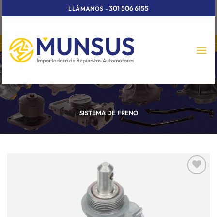
Skip
301 506 6155
LLÁMANOS
-
to
content
SISTEMA DE FRENO
Añadir
a la