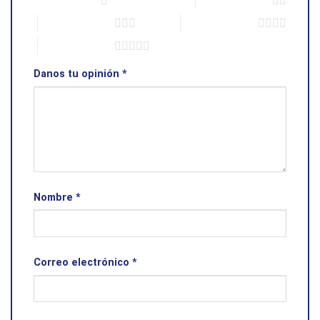
1 de 5 estrellas
2 de 5 estrellas
3 de 5 estrellas
4 de 5 estrellas
5 de 5 estrellas
Danos tu opinión
*
Nombre
*
Correo electrónico
*