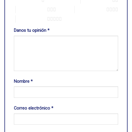
1 de 5 estrellas
2 de 5 estrellas
3 de 5 estrellas
4 de 5 estrellas
5 de 5 estrellas
Danos tu opinión
*
Nombre
*
Correo electrónico
*