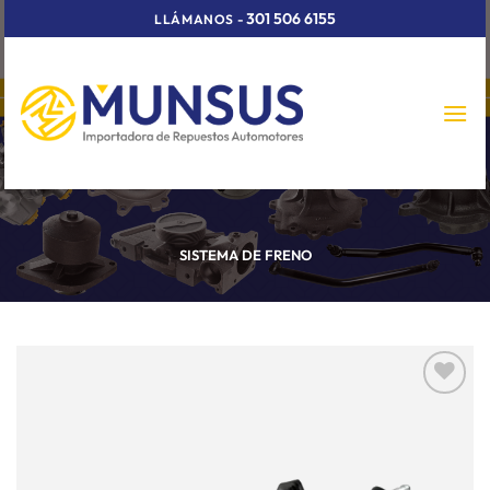
Skip
301 506 6155
LLÁMANOS
-
to
content
SISTEMA DE FRENO
Añadir
a la