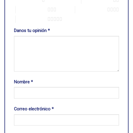
1 de 5 estrellas
2 de 5 estrellas
3 de 5 estrellas
4 de 5 estrellas
5 de 5 estrellas
Danos tu opinión
*
Nombre
*
Correo electrónico
*