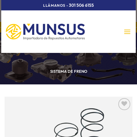
Skip
301 506 6155
LLÁMANOS
-
to
content
SISTEMA DE FRENO
Añadir
a la