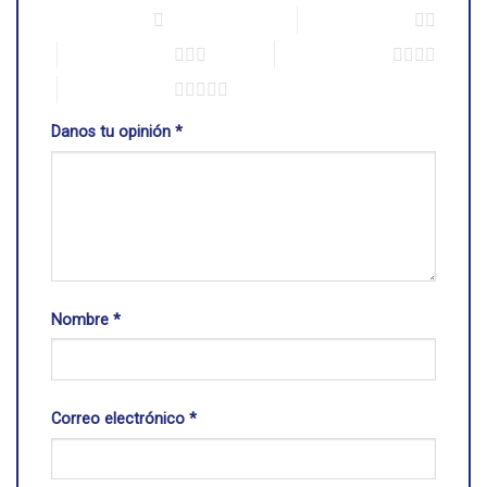
1 de 5 estrellas
2 de 5 estrellas
3 de 5 estrellas
4 de 5 estrellas
5 de 5 estrellas
Danos tu opinión
*
Nombre
*
Correo electrónico
*