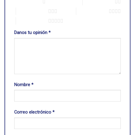
1 de 5 estrellas
2 de 5 estrellas
3 de 5 estrellas
4 de 5 estrellas
5 de 5 estrellas
Danos tu opinión
*
Nombre
*
Correo electrónico
*