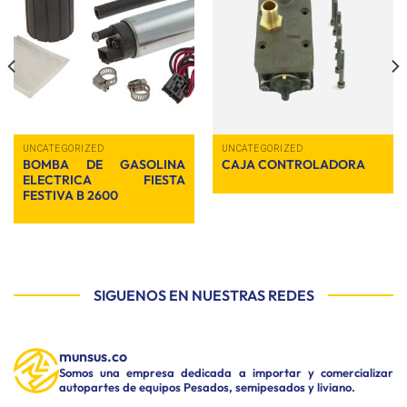
Añadir
Añadir
a la
a la
lista de
lista de
deseos
deseos
UNCATEGORIZED
UNCATEGORIZED
BOMBA DE GASOLINA
CAJA CONTROLADORA
ELECTRICA FIESTA
FESTIVA B 2600
SIGUENOS EN NUESTRAS REDES
munsus.co
Somos una empresa dedicada a importar y comercializar
autopartes de equipos Pesados, semipesados y liviano.