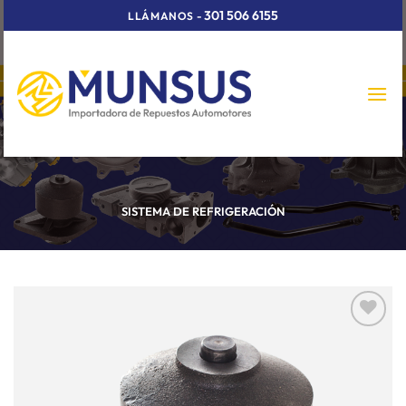
Skip
301 506 6155
LLÁMANOS
-
to
content
SISTEMA DE REFRIGERACIÓN
Añadir
a la