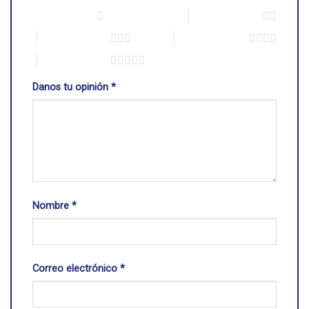
1 de 5 estrellas
2 de 5 estrellas
3 de 5 estrellas
4 de 5 estrellas
5 de 5 estrellas
Danos tu opinión
*
Nombre
*
Correo electrónico
*