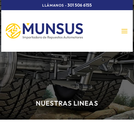
Skip
301 506 6155
LLÁMANOS
-
to
content
NUESTRAS LINEAS